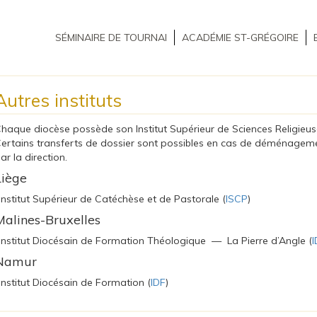
SÉMINAIRE DE TOURNAI
ACADÉMIE ST-GRÉGOIRE
Autres instituts
haque diocèse possède son Institut Supérieur de Sciences Religieuses 
ertains transferts de dossier sont possibles en cas de déménageme
ar la direction.
Liège
’Institut Supérieur de Catéchèse et de Pastorale (
ISCP
)
Malines-Bruxelles
’Institut Diocésain de Formation Théologique — La Pierre d’Angle (
I
Namur
’Institut Diocésain de Formation (
IDF
)