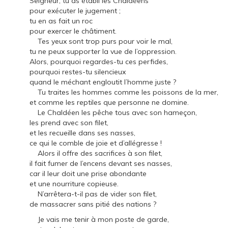
Seigneur, tu as établi les Chaldéens
pour exécuter le jugement ;
tu en as fait un roc
pour exercer le châtiment.
Tes yeux sont trop purs pour voir le mal,
tu ne peux supporter la vue de l’oppression.
Alors, pourquoi regardes-tu ces perfides,
pourquoi restes-tu silencieux
quand le méchant engloutit l’homme juste ?
Tu traites les hommes comme les poissons de la mer,
et comme les reptiles que personne ne domine.
Le Chaldéen les pêche tous avec son hameçon,
les prend avec son filet,
et les recueille dans ses nasses,
ce qui le comble de joie et d’allégresse !
Alors il offre des sacrifices à son filet,
il fait fumer de l’encens devant ses nasses,
car il leur doit une prise abondante
et une nourriture copieuse.
N’arrêtera-t-il pas de vider son filet,
de massacrer sans pitié des nations ?
Je vais me tenir à mon poste de garde,