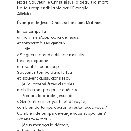
Notre Sauveur, le Christ Jésus, a détruit la mort ;
il a fait resplendir la vie par l’Évangile.
Alléluia.
Évangile de Jésus Christ selon saint Matthieu
En ce temps-là,
un homme s'approcha de Jésus,
et tombant à ses genoux,
il dit :
« Seigneur, prends pitié de mon fils.
Il est épileptique
et il souffre beaucoup.
Souvent il tombe dans le feu
et, souvent aussi, dans l’eau.
Je l’ai amené à tes disciples,
mais ils n’ont pas pu le guérir. »
Prenant la parole, Jésus dit :
« Génération incroyante et dévoyée,
combien de temps devrai-je rester avec vous ?
Combien de temps devrai-je vous supporter ?
Amenez-le-moi. »
Jésus menaça le démon,
et il sortit de lui.